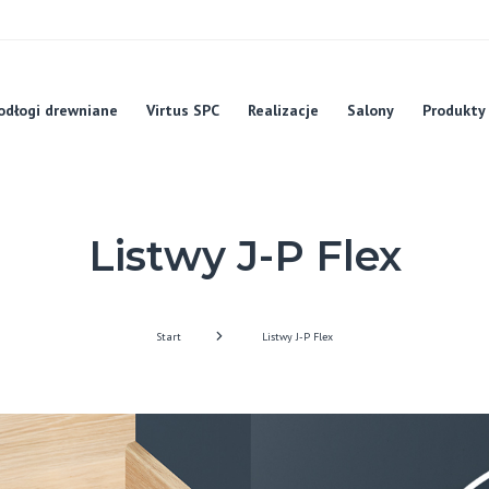
odłogi drewniane
Virtus SPC
Realizacje
Salony
Produkty
Listwy J-P Flex
Start
Listwy J-P Flex