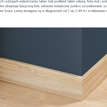
h rodzajach wykończenia: lakier mat podkład, lakier satyna, folia mat i po
rów obejmuje klasyczną biel, odcienie metaliczne (srebro szczotkowane, 
e Szare. Listwy dostępne są w długościach od 2 do 2,44 m i w kilkunast