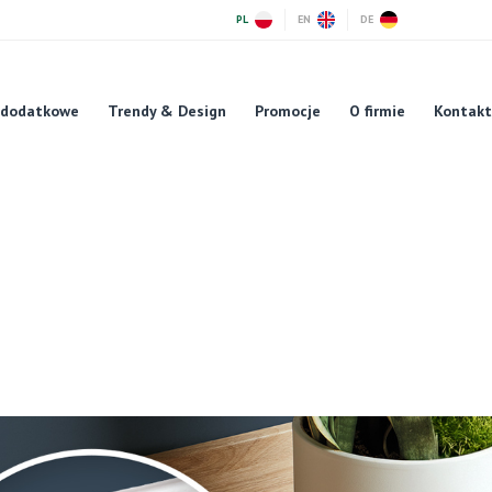
PL
EN
DE
 dodatkowe
Trendy & Design
Promocje
O firmie
Kontakt