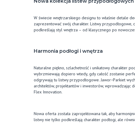
Nowa kolekcja listew przypodłogowych J-
W świecie wnętrzarskiego designu to właśnie detale de
zaprezentować swój charakter. Listwy przypodłogowe, cho
podkreślają styl wnętrza – od klasycznego po nowocze
Harmonia podłogi i wnętrza
Naturalne piękno, szlachetność i unikatowy charakter p
wybrzmiewają dopiero wtedy, gdy całość zostanie perf
odgrywają tu listwy przypodłogowe. Jawor−Parkiet wy
architektów, projektantów i inwestorów, wprowadzając do
Flex Innovation.
Nowa oferta została zaprojektowana tak, aby harmonijn
listwy nie tylko podkreślają charakter podłogi, ale równ