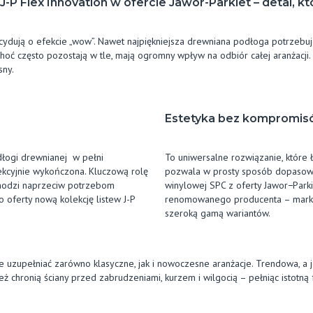
P Flex Innovation w ofercie Jawor-Parkiet – detal, kt
cydują o efekcie „wow”. Nawet najpiękniejsza drewniana podłoga potrzeb
ć często pozostają w tle, mają ogromny wpływ na odbiór całej aranżacji. T
sny.
Estetyka bez kompromi
odłogi drewnianej w pełni
To uniwersalne rozwiązanie, które
ekcyjnie wykończona. Kluczową rolę
pozwala w prosty sposób dopasowa
chodzi naprzeciw potrzebom
winylowej SPC z oferty Jawor−Parkie
 oferty nową kolekcję listew J-P
renomowanego producenta – markę C
szeroką gamą wariantów.
ie uzupełniać zarówno klasyczne, jak i nowoczesne aranżacje. Trendowa, a
ież chronią ściany przed zabrudzeniami, kurzem i wilgocią – pełniąc istotną