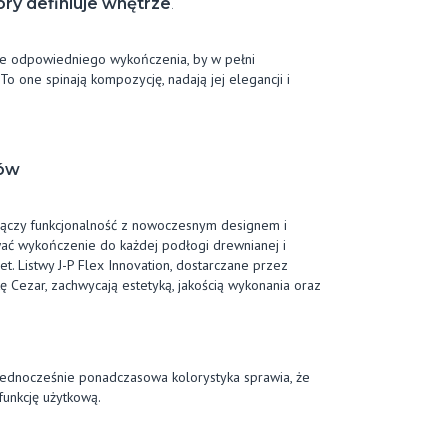
óry definiuje wnętrze
.
uje odpowiedniego wykończenia, by w pełni
o one spinają kompozycję, nadają jej elegancji i
sów
 łączy funkcjonalność z nowoczesnym designem i
ć wykończenie do każdej podłogi drewnianej i
t. Listwy J-P Flex Innovation, dostarczane przez
ezar, zachwycają estetyką, jakością wykonania oraz
 jednocześnie ponadczasowa kolorystyka sprawia, że
 funkcję użytkową.