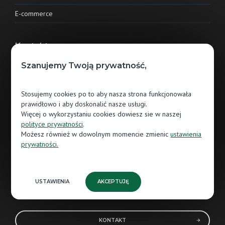
E-commerce
Kontakt
Szanujemy Twoją prywatność,
Jawor-Parkiet sp. z o.o.
ul. Grunwaldzka 87
Stosujemy cookies po to aby nasza strona funkcjonowała
13-300 Nowe Miasto Lubawskie
prawidłowo i aby doskonalić nasze usługi.
Więcej o wykorzystaniu cookies dowiesz sie w naszej
56 474 80 85
polityce prywatności
.
Możesz również w dowolnym momencie zmienic
ustawienia
NIP: 8771485608
prywatności.
REGON: 522505664
KRS: 0000986064
USTAWIENIA
AKCEPTUJĘ
KONTAKT