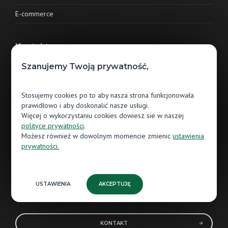
E-commerce
Kontakt
Szanujemy Twoją prywatność,
Jawor-Parkiet sp. z o.o.
ul. Grunwaldzka 87
Stosujemy cookies po to aby nasza strona funkcjonowała
13-300 Nowe Miasto Lubawskie
prawidłowo i aby doskonalić nasze usługi.
Więcej o wykorzystaniu cookies dowiesz sie w naszej
56 474 80 85
polityce prywatności
.
Możesz również w dowolnym momencie zmienic
ustawienia
NIP: 8771485608
prywatności.
REGON: 522505664
KRS: 0000986064
USTAWIENIA
AKCEPTUJĘ
KONTAKT