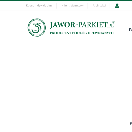
Klient indywidualny
Klient biznesowy
Architekci
P
P