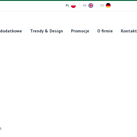
PL
EN
DE
 dodatkowe
Trendy & Design
Promocje
O firmie
Kontakt
n.