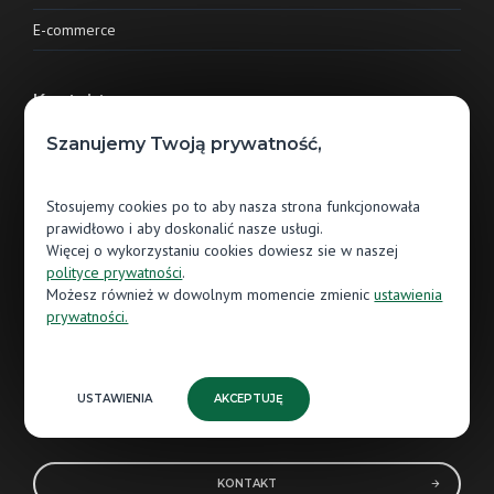
E-commerce
Kontakt
Szanujemy Twoją prywatność,
Jawor-Parkiet sp. z o.o.
ul. Grunwaldzka 87
Stosujemy cookies po to aby nasza strona funkcjonowała
13-300 Nowe Miasto Lubawskie
prawidłowo i aby doskonalić nasze usługi.
Więcej o wykorzystaniu cookies dowiesz sie w naszej
56 474 80 85
polityce prywatności
.
Możesz również w dowolnym momencie zmienic
ustawienia
NIP: 8771485608
prywatności.
REGON: 522505664
KRS: 0000986064
USTAWIENIA
AKCEPTUJĘ
KONTAKT