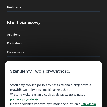
Realizacje
Klient biznesowy
Architekci
Kontrahenci
Parkieciarze
Klient indywidualny
Szanujemy Twoją prywatność,
Salony sprzedaży
Stosujemy cookies po to aby nasza strona funkcjonowała
E-commerce
prawidłowo i aby doskonalić nasze usługi.
Więcej o wykorzystaniu cookies dowiesz sie w naszej
polityce prywatności
.
Kontakt
Możesz również w dowolnym momencie zmienic
ustawienia