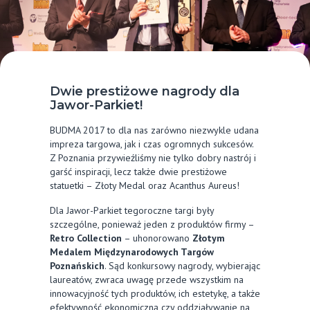
Dwie prestiżowe nagrody dla
Jawor-Parkiet!
BUDMA 2017 to dla nas zarówno niezwykle udana
impreza targowa, jak i czas ogromnych sukcesów.
Z Poznania przywieźliśmy nie tylko dobry nastrój i
garść inspiracji, lecz także dwie prestiżowe
statuetki – Złoty Medal oraz Acanthus Aureus!
Dla Jawor-Parkiet tegoroczne targi były
szczególne, ponieważ jeden z produktów firmy –
Retro Collection
– uhonorowano
Złotym
Medalem Międzynarodowych Targów
Poznańskich
. Sąd konkursowy nagrody, wybierając
laureatów, zwraca uwagę przede wszystkim na
innowacyjność tych produktów, ich estetykę, a także
efektywność ekonomiczną czy oddziaływanie na