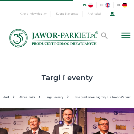
PL
EN
DE
Klient indywidualny
Klient biznesowy
Architekci
Targi i eventy
Start
Aktualności
Targi i eventy
Dwie prestiżowe nagrody dla Jawor-Parkiet!