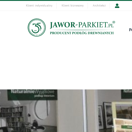
Klient indywidualny
Klient biznesowy
Architekci
P
Start