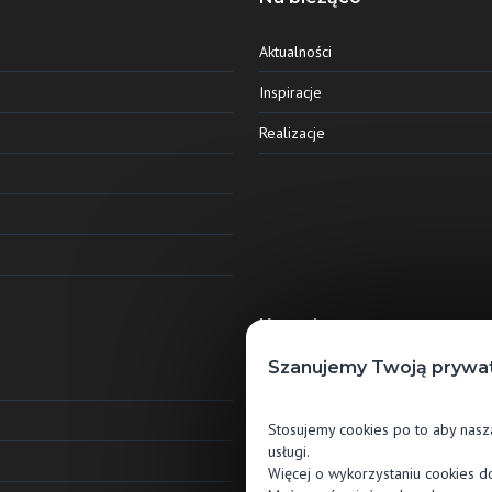
Aktualności
Inspiracje
Realizacje
Kontakt
Szanujemy Twoją prywat
Jawor-Parkiet sp. z o.o.
ul. Grunwaldzka 87
Stosujemy cookies po to aby nasz
13-300 Nowe Miasto Lubawskie
usługi.
Więcej o wykorzystaniu cookies d
56 474 80 85