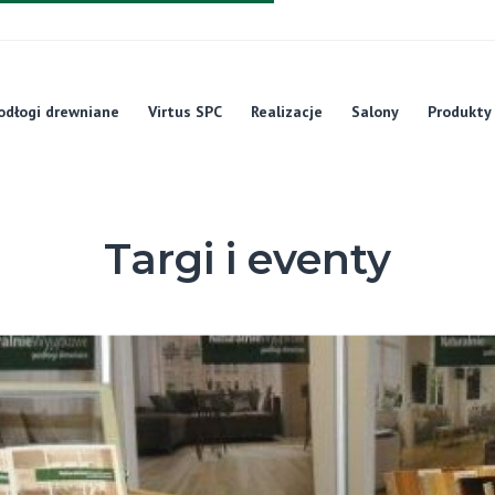
odłogi drewniane
Virtus SPC
Realizacje
Salony
Produkty
Targi i eventy
Aktualności
Targi i eventy
Targi Budowlane Warmia-Mazury E