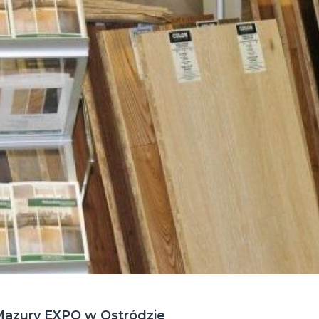
azury EXPO w Ostródzie