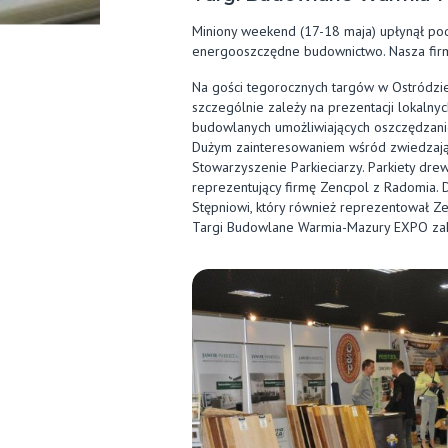
Miniony weekend (17-18 maja) upłynął p
energooszczędne budownictwo. Nasza firm
Na gości tegorocznych targów w Ostródzie
szczególnie zależy na prezentacji lokalny
budowlanych umożliwiających oszczędzani
Dużym zainteresowaniem wśród zwiedzając
Stowarzyszenie Parkieciarzy. Parkiety dre
reprezentujący firmę Zencpol z Radomia. D
Stępniowi, który również reprezentował Z
Targi Budowlane Warmia-Mazury EXPO zako