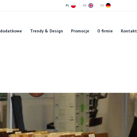
PL
EN
DE
 dodatkowe
Trendy & Design
Promocje
O firmie
Kontakt
XPO w Ostródzie