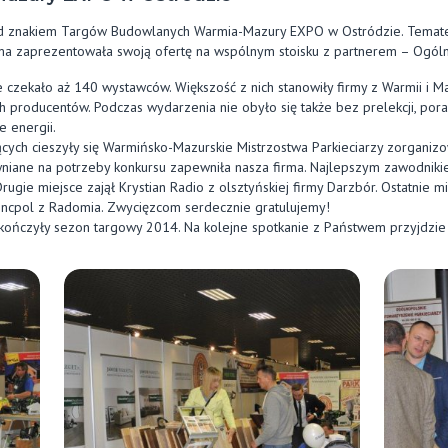
od znakiem Targów Budowlanych Warmia-Mazury EXPO w Ostródzie. Tema
a zaprezentowała swoją ofertę na wspólnym stoisku z partnerem – Ogóln
 czekało aż 140 wystawców. Większość z nich stanowiły firmy z Warmii i M
ch producentów. Podczas wydarzenia nie obyło się także bez prelekcji, po
e energii.
ych cieszyły się Warmińsko-Mazurskie Mistrzostwa Parkieciarzy zorgani
wniane na potrzeby konkursu zapewniła nasza firma. Najlepszym zawodnikiem
rugie miejsce zajął Krystian Radio z olsztyńskiej firmy Darzbór. Ostatnie 
encpol z Radomia. Zwycięzcom serdecznie gratulujemy!
ńczyły sezon targowy 2014. Na kolejne spotkanie z Państwem przyjdzie 