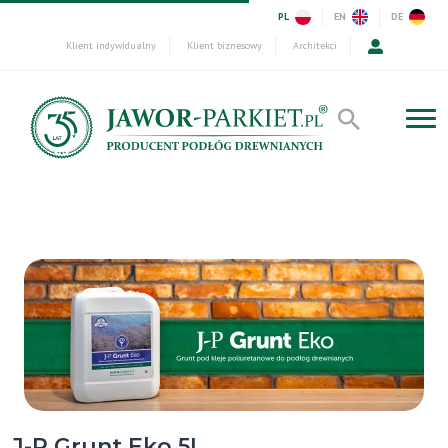
PL
EN
DE
Klient indywidualny
Klient biznesowy
Architekci
J-P Grunt Eko 5L