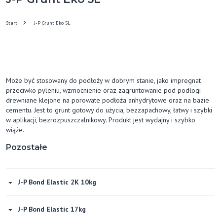
Start
J-P Grunt Eko 5L
Może być stosowany do podłoży w dobrym stanie, jako impregnat
przeciwko pyleniu, wzmocnienie oraz zagruntowanie pod podłogi
drewniane klejone na porowate podłoża anhydrytowe oraz na bazie
cementu. Jest to grunt gotowy do użycia, bezzapachowy, łatwy i szybki
w aplikacji, bezrozpuszczalnikowy. Produkt jest wydajny i szybko
wiąże.
Pozostałe
J-P Bond Elastic 2K 10kg
J-P Bond Elastic 17kg