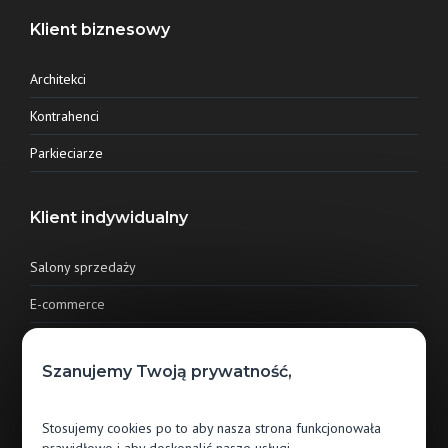
Klient biznesowy
Architekci
Kontrahenci
Parkieciarze
Klient indywidualny
Salony sprzedaży
E-commerce
Kontakt
Szanujemy Twoją prywatność,
Jawor-Parkiet sp. z o.o.
Stosujemy cookies po to aby nasza strona funkcjonowała