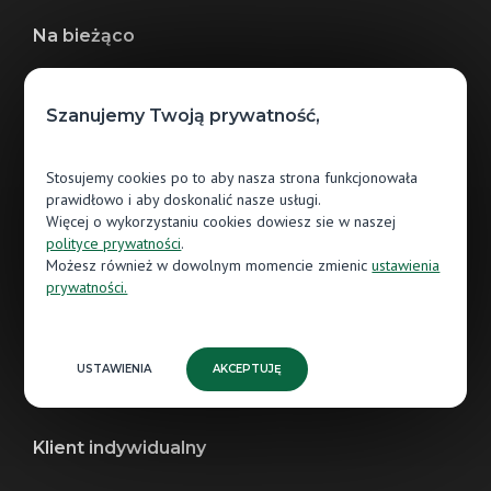
Na bieżąco
Aktualności
Szanujemy Twoją prywatność,
Inspiracje
Realizacje
Stosujemy cookies po to aby nasza strona funkcjonowała
prawidłowo i aby doskonalić nasze usługi.
Więcej o wykorzystaniu cookies dowiesz sie w naszej
Klient biznesowy
polityce prywatności
.
Możesz również w dowolnym momencie zmienic
ustawienia
prywatności.
Architekci
Kontrahenci
USTAWIENIA
AKCEPTUJĘ
Parkieciarze
Klient indywidualny