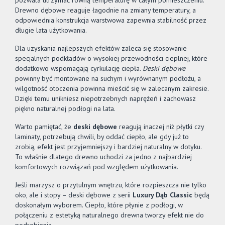
pozwala utrzymać równą temperaturę w całym pomieszczeniu.
Drewno dębowe reaguje łagodnie na zmiany temperatury, a
odpowiednia konstrukcja warstwowa zapewnia stabilność przez
długie lata użytkowania.
Dla uzyskania najlepszych efektów zaleca się stosowanie
specjalnych podkładów o wysokiej przewodności cieplnej, które
dodatkowo wspomagają cyrkulację ciepła.
Deski dębowe
powinny być montowane na suchym i wyrównanym podłożu, a
wilgotność otoczenia powinna mieścić się w zalecanym zakresie.
Dzięki temu unikniesz niepotrzebnych naprężeń i zachowasz
piękno naturalnej podłogi na lata.
Warto pamiętać, że
deski dębowe
reagują inaczej niż płytki czy
laminaty, potrzebują chwili, by oddać ciepło, ale gdy już to
zrobią, efekt jest przyjemniejszy i bardziej naturalny w dotyku.
To właśnie dlatego drewno uchodzi za jedno z najbardziej
komfortowych rozwiązań pod względem użytkowania.
Jeśli marzysz o przytulnym wnętrzu, które rozpieszcza nie tylko
oko, ale i stopy – deski dębowe z serii
Luxury Dąb Classic
będą
doskonałym wyborem. Ciepło, które płynie z podłogi, w
połączeniu z estetyką naturalnego drewna tworzy efekt nie do