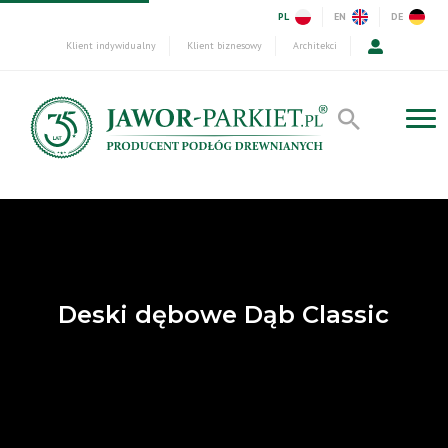
PL
EN
DE
Klient indywidualny
Klient biznesowy
Architekci
Deski dębowe Dąb Classic