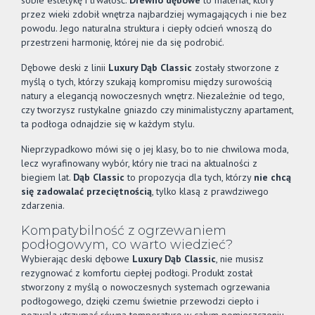
sobie estetykę i trwałość.
Drewno dębowe
to materiał, który
przez wieki zdobił wnętrza najbardziej wymagających i nie bez
powodu. Jego naturalna struktura i ciepły odcień wnoszą do
przestrzeni harmonię, której nie da się podrobić.
Dębowe deski z linii
Luxury Dąb Classic
zostały stworzone z
myślą o tych, którzy szukają kompromisu między surowością
natury a elegancją nowoczesnych wnętrz. Niezależnie od tego,
czy tworzysz rustykalne gniazdo czy minimalistyczny apartament,
ta podłoga odnajdzie się w każdym stylu.
Nieprzypadkowo mówi się o jej klasy, bo to nie chwilowa moda,
lecz wyrafinowany wybór, który nie traci na aktualności z
biegiem lat.
Dąb Classic
to propozycja dla tych, którzy
nie chcą
się zadowalać przeciętnością
, tylko klasą z prawdziwego
zdarzenia.
Kompatybilność z ogrzewaniem
podłogowym, co warto wiedzieć?
Wybierając deski dębowe
Luxury Dąb Classic
, nie musisz
rezygnować z komfortu ciepłej podłogi. Produkt został
stworzony z myślą o nowoczesnych systemach ogrzewania
podłogowego, dzięki czemu świetnie przewodzi ciepło i