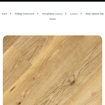
Start
Podłogi drewniane
FertigDeska Luxury
Luxury
Deski dębowe Dąb
Classic