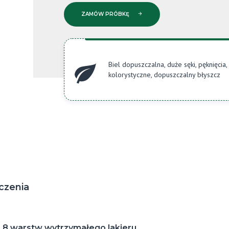
ZAMÓW PRÓBKĘ
Biel dopuszczalna, duże sęki, pęknięcia,
kolorystyczne, dopuszczalny błyszcz
czenia
8 warstw wytrzymałego lakieru