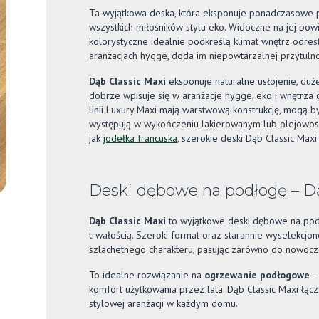
Ta wyjątkowa deska, która eksponuje ponadczasowe p
wszystkich miłośników stylu eko. Widoczne na jej powi
kolorystyczne idealnie podkreślą klimat wnętrz odre
aranżacjach hygge, doda im niepowtarzalnej przytulno
Dąb Classic Maxi
eksponuje naturalne usłojenie, duż
dobrze wpisuje się w aranżacje hygge, eko i wnętrza
linii Luxury Maxi mają warstwową konstrukcję, mogą
występują w wykończeniu lakierowanym lub olejowosk
jak
jodełka francuska
, szerokie deski Dąb Classic Maxi
Deski dębowe na podłogę – Dą
Dąb Classic Maxi
to wyjątkowe deski dębowe na podł
trwałością. Szeroki format oraz starannie wyselekcj
szlachetnego charakteru, pasując zarówno do nowoczes
To idealne rozwiązanie na
ogrzewanie podłogowe
– 
komfort użytkowania przez lata. Dąb Classic Maxi łącz
stylowej aranżacji w każdym domu.