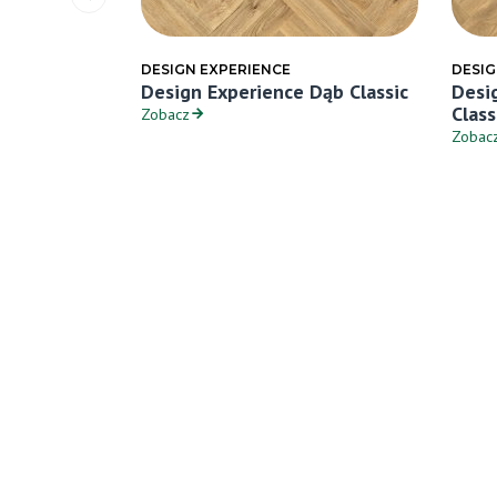
DESIGN EXPERIENCE
DESIG
assic
Design Experience Dąb Classic
Desi
Class
Zobacz
Zobac