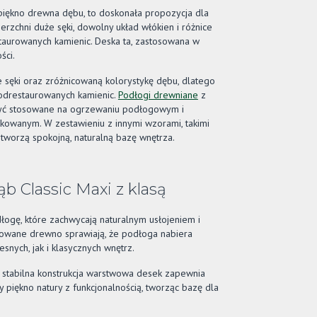
iękno drewna dębu, to doskonała propozycja dla
erzchni duże sęki, dowolny układ włókien i różnice
staurowanych kamienic. Deska ta, zastosowana w
ści.
e sęki oraz zróżnicowaną kolorystykę dębu, dlatego
 odrestaurowanych kamienic.
Podłogi drewniane
z
 być stosowane na ogrzewaniu podłogowym i
owanym. W zestawieniu z innymi wzorami, takimi
 tworzą spokojną, naturalną bazę wnętrza.
b Classic Maxi z klasą
ogę, które zachwycają naturalnym usłojeniem i
onowane drewno sprawiają, że podłoga nabiera
nych, jak i klasycznych wnętrz.
stabilna konstrukcja warstwowa desek zapewnia
y piękno natury z funkcjonalnością, tworząc bazę dla