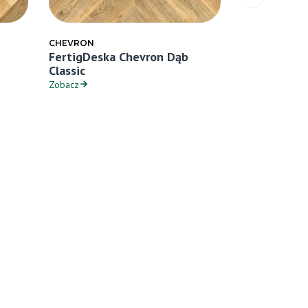
CHEVRON
CHEVRON
FertigDeska Chevron Dąb
FertigParki
Classic
Classic
Zobacz
Zobacz