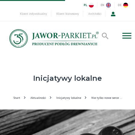
PL
EN
DE
Klient indywidualny
Klient biznesowy
Architekci
Inicjatywy lokalne
Start
Aktualności
Inicjatywy lokalne
Nie tylko nowe serce …