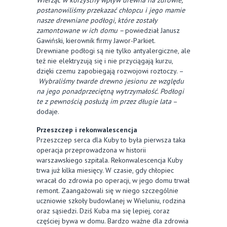
Wierząc w korzystny wpływ drewna na zdrowie,
postanowiliśmy przekazać chłopcu i jego mamie
nasze drewniane podłogi, które zostały
zamontowane w ich domu –
powiedział Janusz
Gawiński, kierownik firmy Jawor-Parkiet.
Drewniane podłogi są nie tylko antyalergiczne, ale
też nie elektryzują się i nie przyciągają kurzu,
dzięki czemu zapobiegają rozwojowi roztoczy. –
Wybraliśmy twarde drewno jesionu ze względu
na jego ponadprzeciętną wytrzymałość. Podłogi
te z pewnością posłużą im przez długie lata
–
dodaje.
Przeszczep i rekonwalescencja
Przeszczep serca dla Kuby to była pierwsza taka
operacja przeprowadzona w historii
warszawskiego szpitala. Rekonwalescencja Kuby
trwa już kilka miesięcy. W czasie, gdy chłopiec
wracał do zdrowia po operacji, w jego domu trwał
remont. Zaangażowali się w niego szczególnie
uczniowie szkoły budowlanej w Wieluniu, rodzina
oraz sąsiedzi. Dziś Kuba ma się lepiej, coraz
częściej bywa w domu. Bardzo ważne dla zdrowia