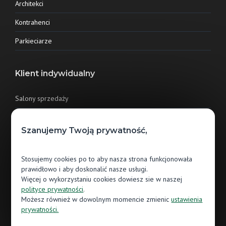
Architekci
Kontrahenci
Parkieciarze
Klient indywidualny
Salony sprzedaży
E-commerce
Szanujemy Twoją prywatność,
Kontakt
Stosujemy cookies po to aby nasza strona funkcjonowała
prawidłowo i aby doskonalić nasze usługi.
Jawor-Parkiet sp. z o.o.
Więcej o wykorzystaniu cookies dowiesz sie w naszej
polityce prywatności
.
ul. Grunwaldzka 87
Możesz również w dowolnym momencie zmienic
ustawienia
13-300 Nowe Miasto Lubawskie
prywatności.
56 474 80 85