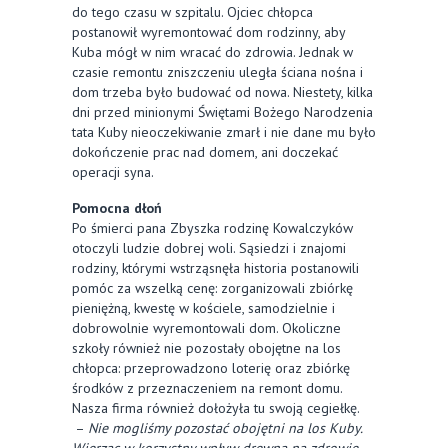
do tego czasu w szpitalu. Ojciec chłopca
postanowił wyremontować dom rodzinny, aby
Kuba mógł w nim wracać do zdrowia. Jednak w
czasie remontu zniszczeniu uległa ściana nośna i
dom trzeba było budować od nowa. Niestety, kilka
dni przed minionymi Świętami Bożego Narodzenia
tata Kuby nieoczekiwanie zmarł i nie dane mu było
dokończenie prac nad domem, ani doczekać
operacji syna.
Pomocna dłoń
Po śmierci pana Zbyszka rodzinę Kowalczyków
otoczyli ludzie dobrej woli. Sąsiedzi i znajomi
rodziny, którymi wstrząsnęła historia postanowili
pomóc za wszelką cenę: zorganizowali zbiórkę
pieniężną, kwestę w kościele, samodzielnie i
dobrowolnie wyremontowali dom. Okoliczne
szkoły również nie pozostały obojętne na los
chłopca: przeprowadzono loterię oraz zbiórkę
środków z przeznaczeniem na remont domu.
Nasza firma również dołożyła tu swoją cegiełkę.
–
Nie mogliśmy pozostać obojętni na los Kuby.