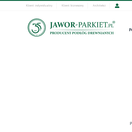
Klient indywidualny
Klient biznesowy
Architekci
P
P