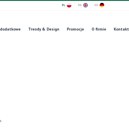
PL
EN
DE
 dodatkowe
Trendy & Design
Promocje
O firmie
Kontakt
n.