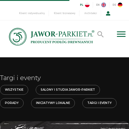
PL
EN
DE
Klient indywidualny
Klient biznesowy
Architekci
Targi i eventy
WSZYSTKIE
SALONY I STUDIA JAWOR-PARKIET
PORADY
INICJATYWY LOKALNE
TARGI I EVENTY