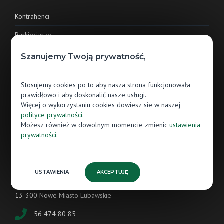
Kontrahenci
Parkieciarze
Szanujemy Twoją prywatność,
Klient indywidualny
Stosujemy cookies po to aby nasza strona funkcjonowała
Salony sprzedaży
prawidłowo i aby doskonalić nasze usługi.
Więcej o wykorzystaniu cookies dowiesz sie w naszej
E-commerce
polityce prywatności
.
Możesz również w dowolnym momencie zmienic
ustawienia
prywatności.
Kontakt
Jawor-Parkiet sp. z o.o.
USTAWIENIA
AKCEPTUJĘ
ul. Grunwaldzka 87
13-300 Nowe Miasto Lubawskie
56 474 80 85