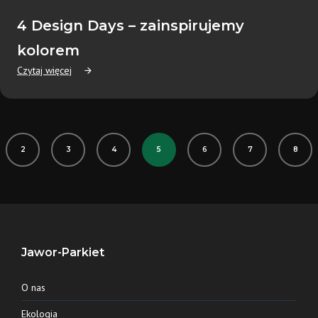
4 Design Days – zainspirujemy
kolorem
Czytaj więcej
2
3
4
5
6
7
8
Jawor-Parkiet
O nas
Ekologia